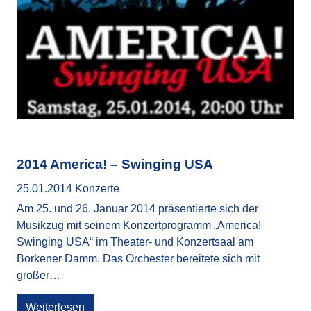
2014 America! – Swinging USA
25.01.2014
Konzerte
Am 25. und 26. Januar 2014 präsentierte sich der
Musikzug mit seinem Konzertprogramm „America!
Swinging USA“ im Theater- und Konzertsaal am
Borkener Damm. Das Orchester bereitete sich mit
großer…
Weiterlesen