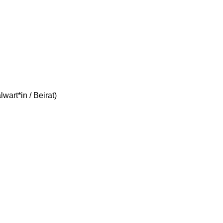
lwart*in / Beirat)